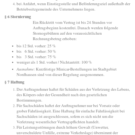
bei Anfahrt, wenn Einstiegsstelle und Beförderungsziel außerhalb der
Betriebssitzgemeinde des Unternehmens liegen.
§ 6 Stornierung
Ein Rücktritt vom Vertrag ist bis 24 Stunden vor
Auftragsbeginn kostenfrei. Danach werden folgende
Stornogebühren auf den voraussichtlichen
Rechnungsbetrag erhoben:
bis 12 Std. vorher: 25 %
bis 6 Std. vorher: 50 %
bis 3 Std. vorher: 75 %
weniger als 1 Std. vorher / Nichtantritt: 100 %
Ausnahme:
Kurzfristige Minicar-Bestellungen im Stadtgebiet
Nordhausen sind von dieser Regelung ausgenommen.
§ 7 Haftung
Der Auftragnehmer haftet für Schäden aus der Verletzung des Lebens,
des Körpers oder der Gesundheit nach den gesetzlichen
Bestimmungen.
Für Sachschäden haftet der Auftragnehmer nur bei Vorsatz oder
grober Fahrlässigkeit. Eine Haftung für einfache Fahrlässigkeit bei
Sachschäden ist ausgeschlossen, sofern es sich nicht um die
Verletzung wesentlicher Vertragspflichten handelt.
Für Leistungsstörungen durch höhere Gewalt (Unwetter,
unverschuldete Unfälle, extreme Verkehrslage) übernimmt der