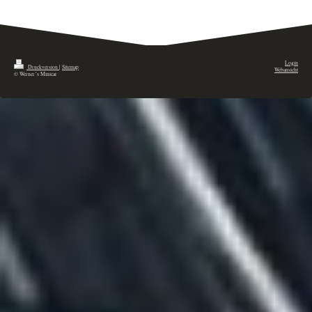
Login
Druckversion
|
Sitemap
Webansicht
© Werner´s Minicar