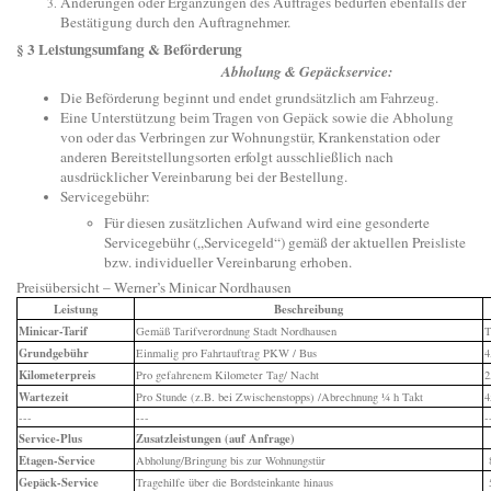
Änderungen oder Ergänzungen des Auftrages bedürfen ebenfalls der
Bestätigung durch den Auftragnehmer.
§ 3 Leistungsumfang & Beförderung
Abholung & Gepäckservice:
Die Beförderung beginnt und endet grundsätzlich am Fahrzeug.
Eine Unterstützung beim Tragen von Gepäck sowie die Abholung
von oder das Verbringen zur Wohnungstür, Krankenstation oder
anderen Bereitstellungsorten erfolgt ausschließlich nach
ausdrücklicher Vereinbarung bei der Bestellung.
Servicegebühr:
Für diesen zusätzlichen Aufwand wird eine gesonderte
Servicegebühr („Servicegeld“) gemäß der aktuellen Preisliste
bzw. individueller Vereinbarung erhoben.
Preisübersicht – Werner’s Minicar Nordhausen
Leistung
Beschreibung
Minicar-Tarif
Gemäß Tarifverordnung Stadt Nordhausen
T
Grundgebühr
Einmalig pro Fahrtauftrag PKW / Bus
4
Kilometerpreis
Pro gefahrenem Kilometer Tag/ Nacht
2
Wartezeit
Pro Stunde (z.B. bei Zwischenstopps) /Abrechnung ¼ h Takt
4
---
---
-
Service-Plus
Zusatzleistungen (auf Anfrage)
Etagen-Service
Abholung/Bringung bis zur Wohnungstür
8
Gepäck-Service
Tragehilfe über die Bordsteinkante hinaus
5