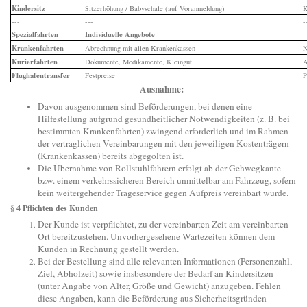
Kindersitz
Sitzerhöhung / Babyschale (auf Voranmeldung)
K
---
---
-
Spezialfahrten
Individuelle Angebote
Krankenfahrten
Abrechnung mit allen Krankenkassen
N
Kurierfahrten
Dokumente, Medikamente, Kleingut
A
Flughafentransfer
Festpreise
P
Ausnahme:
Davon ausgenommen sind Beförderungen, bei denen eine
Hilfestellung aufgrund gesundheitlicher Notwendigkeiten (z. B. bei
bestimmten Krankenfahrten) zwingend erforderlich und im Rahmen
der vertraglichen Vereinbarungen mit den jeweiligen Kostenträgern
(Krankenkassen) bereits abgegolten ist.
Die Übernahme von Rollstuhlfahrern erfolgt ab der Gehwegkante
bzw. einem verkehrssicheren Bereich unmittelbar am Fahrzeug, sofern
kein weitergehender Trageservice gegen Aufpreis vereinbart wurde.
§ 4 Pflichten des Kunden
Der Kunde ist verpflichtet, zu der vereinbarten Zeit am vereinbarten
Ort bereitzustehen. Unvorhergesehene Wartezeiten können dem
Kunden in Rechnung gestellt werden.
Bei der Bestellung sind alle relevanten Informationen (Personenzahl,
Ziel, Abholzeit) sowie insbesondere der Bedarf an Kindersitzen
(unter Angabe von Alter, Größe und Gewicht) anzugeben. Fehlen
diese Angaben, kann die Beförderung aus Sicherheitsgründen