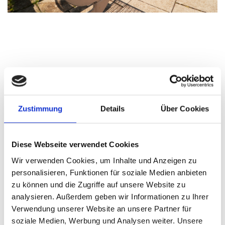
Zustimmung
Details
Über Cookies
Hier finden Sie uns
Diese Webseite verwendet Cookies
Werner's Minicar Fahrservice
Am Riethberg 11
Wir verwenden Cookies, um Inhalte und Anzeigen zu
99734 Nordhausen
personalisieren, Funktionen für soziale Medien anbieten
zu können und die Zugriffe auf unsere Website zu
Kontakt
analysieren. Außerdem geben wir Informationen zu Ihrer
Verwendung unserer Website an unsere Partner für
Rufen Sie einfach an unter
soziale Medien, Werbung und Analysen weiter. Unsere